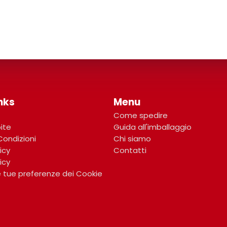
nks
Menu
Come spedire
bite
Guida all'imballaggio
Condizioni
Chi siamo
icy
Contatti
icy
 tue preferenze dei Cookie